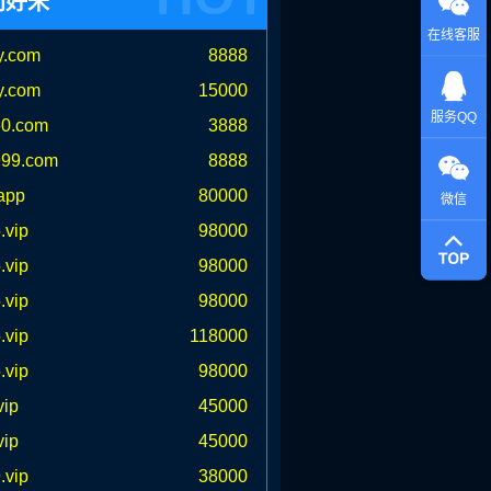
门好米
在线客服
y.com
8888
y.com
15000
服务QQ
60.com
3888
999.com
8888
app
80000
微信
.vip
98000
.vip
98000
.vip
98000
.vip
118000
.vip
98000
vip
45000
vip
45000
.vip
38000