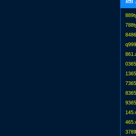
热
889t
788t
848
q99
861.
0365
1365
7365
8365
9365
145.
465.
3789